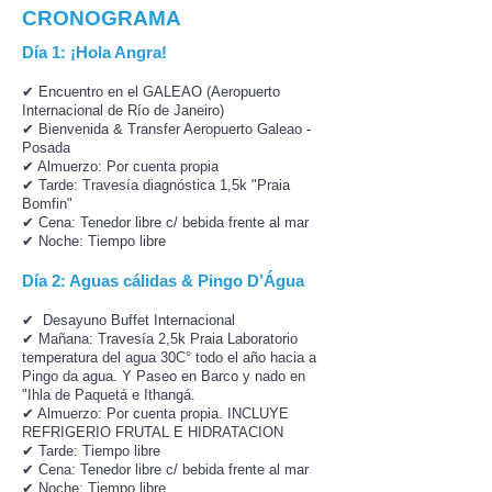
CRONOGRAMA
Día 1: ¡Hola Angra!
✔ Encuentro en el GALEAO (Aeropuerto
Internacional de Río de Janeiro)
✔ Bienvenida & Transfer Aeropuerto Galeao -
Posada
✔ Almuerzo: Por cuenta propia
✔ Tarde: Travesía diagnóstica 1,5k "Praia
Bomfin"
✔ Cena: Tenedor libre c/ bebida frente al mar
✔ Noche: Tiempo libre
Día 2: Aguas cálidas & Pingo D’Água
✔ Desayuno Buffet Internacional
✔ Mañana: Travesía 2,5k Praia Laboratorio
temperatura del agua 30C° todo el año hacia a
Pingo da agua. Y Paseo en Barco y nado en
"Ihla de Paquetá e Ithangá.
✔ Almuerzo: Por cuenta propia. INCLUYE
REFRIGERIO FRUTAL E HIDRATACION
✔ Tarde: Tiempo libre
✔ Cena: Tenedor libre c/ bebida frente al mar
✔ Noche: Tiempo libre