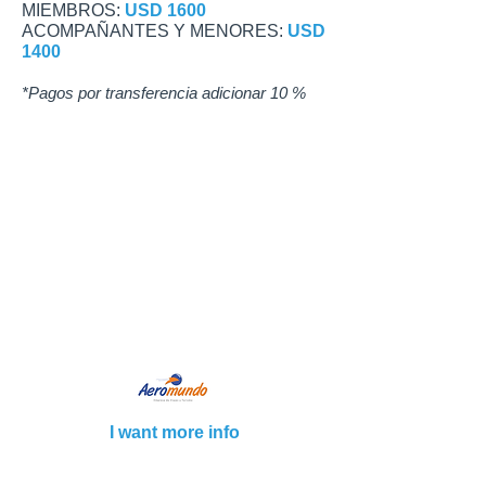
MIEMBROS:
USD 1600
ACOMPAÑANTES Y MENORES:
USD
1400
*Pagos por transferencia adicionar 10 %
SWIMMER ............. ………… ..
ASK
ACCOMPANYING PERSON ………… ......
ASK
Notes:
DOES NOT INCLUDE
AIR TICKETS
I don't know
Commercial Designation:
Aeromundo
Leg. No. 14,574
Business Name: Gtv Travel SA
CUIT
30-71157178-3
Address: Viamonte N ° 773 2 ° “A” CABA
Cel.
011 5272 15 99
I want more info