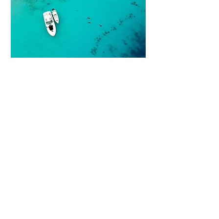
EL HOTEL
LionsDive Beach Resort
está ubicado
directamente en la playa y es un destino único
para tus próximas vacaciones. Los Suites y los
apartamentos están rodeados de hermosos