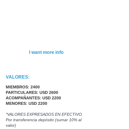
Notes:
DOES NOT INCLUDE
AIR TICKETS
I don't know
Commercial Designation:
Aeromundo
Leg. No. 14,574
Business Name: Gtv Travel SA
CUIT
30-71157178-3
Address: Viamonte N ° 773 2 ° “A” CABA
Cel.
011 5272 15 99
I want more info
VALORES:
MIEMBROS: 2400
PARTICULARES: USD 2600
ACOMPAÑANTES: USD 2200
MENORES: USD 2200
*VALORES EXPRESADOS EN EFECTIVO.
Por transferencia depósito (sumar 10% al
valor)