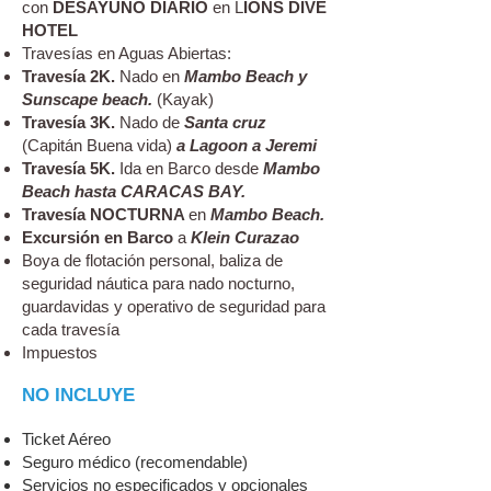
con
DESAYUNO DIARIO
en L
IONS DIVE
HOTEL
Travesías en Aguas Abiertas:
Travesía 2K.
Nado en
Mambo Beach y
Sunscape beach.
(Kayak)
Travesía 3K.
Nado de
Santa cruz
(Capitán Buena vida)
a Lagoon a Jeremi
Travesía 5K.
Ida en Barco desde
Mambo
Beach hasta CARACAS BAY.
Travesía NOCTURNA
en
Mambo Beach.
Excursión en Barco
a
K
lein Curazao​
Boya de flotación personal, baliza de
seguridad náutica para nado nocturno,
guardavidas y operativo de seguridad para
cada travesía
Impuestos
NO INCLUYE
Ticket Aéreo
Seguro médico (recomendable)
Servicios no especificados y opcionales